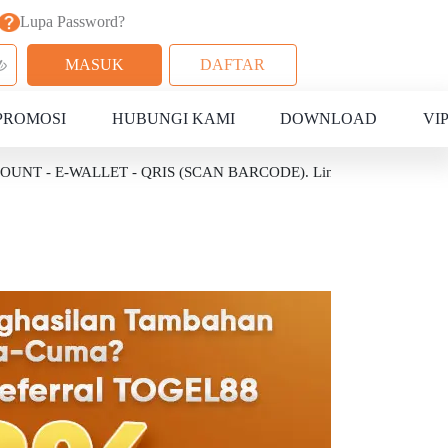
Lupa Password?
DAFTAR
PROMOSI
HUBUNGI KAMI
DOWNLOAD
VI
LET - QRIS (SCAN BARCODE). Link Alternatif TOGEL88 : - https:/