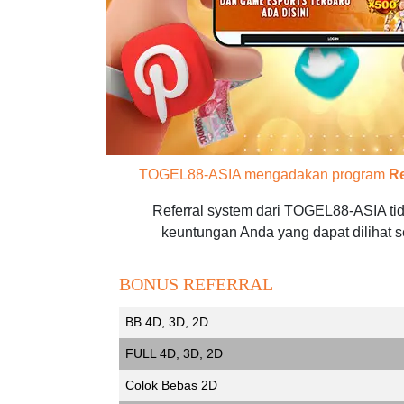
TOGEL88-ASIA mengadakan program
Re
Referral system dari TOGEL88-ASIA tid
keuntungan Anda yang dapat dilihat 
BONUS REFERRAL
BB 4D, 3D, 2D
FULL 4D, 3D, 2D
Colok Bebas 2D