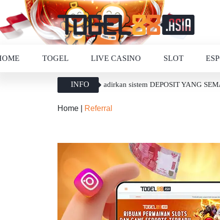
HOME
TOGEL
LIVE CASINO
SLOT
ES
INFO
TOGEL88 menghadirkan sistem DEPOSIT YANG SEMAKIN MUDAH
Home |
Referral