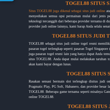
TOGEL88 SITUS 
Situs TOGEL88 juga dikenal sebagai situs judi online
ata
menyediakan semua opsi permainan mulai dari jenis pe
teknologi tercanggih dari beberapa provider ternama di d
provider judi online lainnya, kami harap Anda selalu sena
TOGEL88 SITUS JUDI
TOGEL88 sebagai situs judi online togel resmi memiliki
pasaran togel terlengkap seperti pasaran Togel Singapor
juga pasaran togel resmi lain yang hanya dapat Anda te
situs TOGEL88. Anda dapat mulai melakukan taruhan to
akan kami bayar dengan lunas.
TOGEL88 SITUS
Rasakan sensasi bermain slot terlengkap disitus judi
Pragmatic Play, PG Soft, Habanero, dan provider besar la
TOGEL88. Beberapa game ternama seperti misalnya Gates 
online TOGEL88.
TOGEL88 SITUS