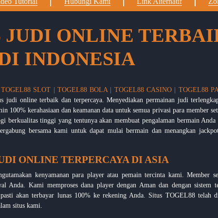
deo Tutorial
Hubungi Kami
Link Alternatif
Zo
 JUDI ONLINE TERBAI
 DI INDONESIA
TOGEL88 SLOT |
TOGEL88 BOLA |
TOGEL88 CASINO |
TOGEL88 PA
judi online terbaik dan terpercaya. Menyediakan permainan judi terlengkap
amin 100% kerahasiaan dan keamanan data untuk semua privasi para member set
ologi berkualitas tinggi yang tentunya akan membuat pengalaman bermain Anda
ra bergabung bersama kami untuk dapat mulai bermain dan menangkan jackpo
UDI ONLINE TERPERCAYA DI ASIA
gutamakan kenyamanan para player atau pemain tercinta kami. Member set
wal Anda. Kami memproses dana player dengan Aman dan dengan sistem t
asti akan terbayar lunas 100% ke rekening Anda. Situs TOGEL88 telah d
lam situs kami.