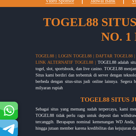
Video Sponsor
Jadwal Bank
Vi
TOGEL88 SITUS
NO. 1
TOGEL88 |
LOGIN TOGEL88 |
DAFTAR TOGEL88 |
LINK ALTERNATIF TOGEL88 |
TOGEL88 adalah situs 
togel, slot, sportsbook, dan live casino. TOGEL88 menj
Situs kami berdiri dan terbentuk di server dengan tekn
berbeda dengan situs-situs judi online lainnya. Sege
milyaran rupiah
TOGEL88 SITUS J
Sebagai situs yang memang sudah terpercaya, kami men
TOGEL88 tidak perlu ragu untuk deposit dan withdra
tercanggih. Berapapun nominal kemenangan WD Anda, p
hingga jutaan member karena kredibilitas dan kejujuran da