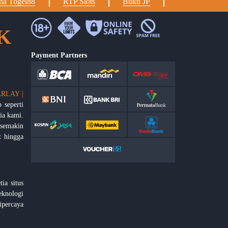
na Togel88
RTP Slots
Bukti JP
K
Payment Partners
RLAY |
 seperti
ia kami.
 semakin
t hingga
ia situs
eknologi
ipercaya