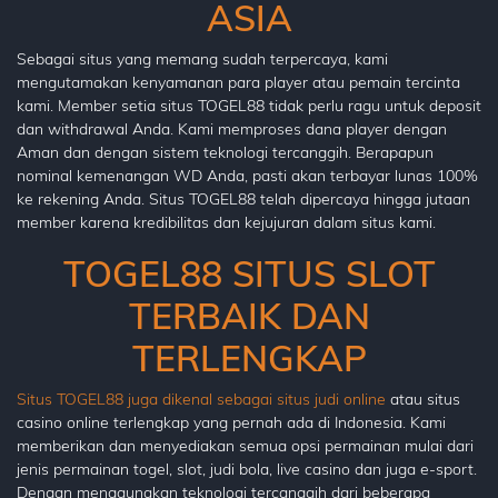
ASIA
Sebagai situs yang memang sudah terpercaya, kami
mengutamakan kenyamanan para player atau pemain tercinta
kami. Member setia situs TOGEL88 tidak perlu ragu untuk deposit
dan withdrawal Anda. Kami memproses dana player dengan
Aman dan dengan sistem teknologi tercanggih. Berapapun
nominal kemenangan WD Anda, pasti akan terbayar lunas 100%
ke rekening Anda. Situs TOGEL88 telah dipercaya hingga jutaan
member karena kredibilitas dan kejujuran dalam situs kami.
TOGEL88 SITUS SLOT
TERBAIK DAN
TERLENGKAP
Situs TOGEL88 juga dikenal sebagai situs judi online
atau situs
casino online terlengkap yang pernah ada di Indonesia. Kami
memberikan dan menyediakan semua opsi permainan mulai dari
jenis permainan togel, slot, judi bola, live casino dan juga e-sport.
Dengan menggunakan teknologi tercanggih dari beberapa