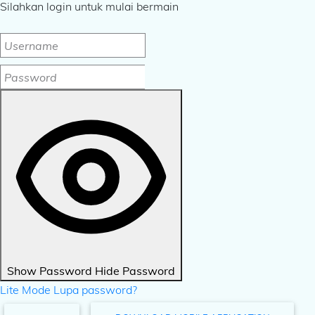
Silahkan login untuk mulai bermain
Show Password
Hide Password
Lite Mode
Lupa password?