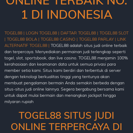
1 DI INDONESIA
TOGEL88 |
LOGIN TOGEL88 |
DAFTAR TOGEL88 |
TOGEL88 SLOT
|
TOGEL88 BOLA |
TOGEL88 CASINO |
TOGEL88 PARLAY |
LINK
ALTERNATIF TOGEL88 |
TOGEL88 adalah situs judi online terbaik
dan terpercaya. Menyediakan permainan judi terlengkap seperti
togel, slot, sportsbook, dan live casino. TOGEL88 menjamin 100%
kerahasiaan dan keamanan data untuk semua privasi para
member setia kami. Situs kami berdiri dan terbentuk di server
dengan teknologi berkualitas tinggi yang tentunya akan
membuat pengalaman bermain Anda semakin berbeda dengan
situs-situs judi online lainnya. Segera bergabung bersama kami
untuk dapat mulai bermain dan menangkan jackpot hingga
milyaran rupiah
TOGEL88 SITUS JUDI
ONLINE TERPERCAYA DI